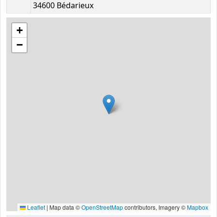
34600 Bédarieux
+
−
Leaflet
|
Map data ©
OpenStreetMap
contributors, Imagery ©
Mapbox