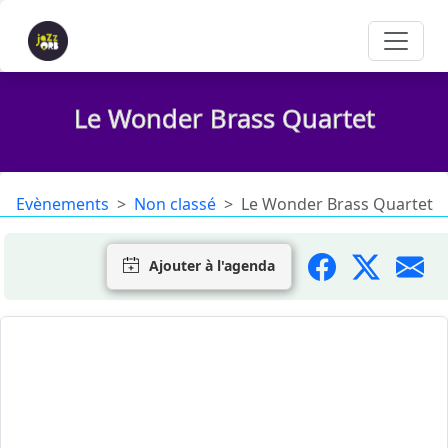
Le Wonder Brass Quartet
Evènements
Non classé
Le Wonder Brass Quartet
Ajouter à l'agenda
C'était Jeudi 28 mai au restaurant La
Parenthèse du Golf de Lamalou-les-Bains.
(
Route de Saint-Pons, 34240 Lamalou-les-Bains)