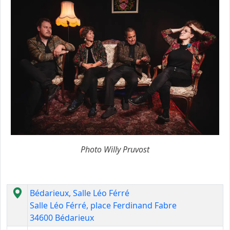
Photo Willy Pruvost
Bédarieux, Salle Léo Férré
Salle Léo Férré, place Ferdinand Fabre
34600 Bédarieux