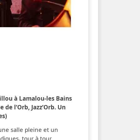
illou à Lamalou-les Bains
ée de l’Orb, Jazz’Orb. Un
es)
une salle pleine et un
diques, tour à tour