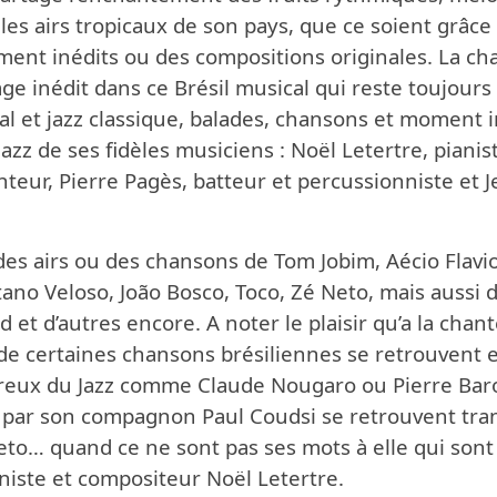
 les airs tropicaux de son pays, que ce soient grâce
ment inédits ou des compositions originales. La c
age inédit dans ce Brésil musical qui reste toujours
cal et jazz classique, balades, chansons et moment 
azz de ses fidèles musiciens : Noël Letertre, piani
nteur, Pierre Pagès, batteur et percussionniste et 
des airs ou des chansons de Tom Jobim, Aécio Flavi
tano Veloso, João Bosco, Toco, Zé Neto, mais auss
 et d’autres encore. A noter le plaisir qu’a la cha
de certaines chansons brésiliennes se retrouvent 
reux du Jazz comme Claude Nougaro ou Pierre Bar
is par son compagnon Paul Coudsi se retrouvent tra
to… quand ce ne sont pas ses mots à elle qui son
niste et compositeur Noël Letertre.